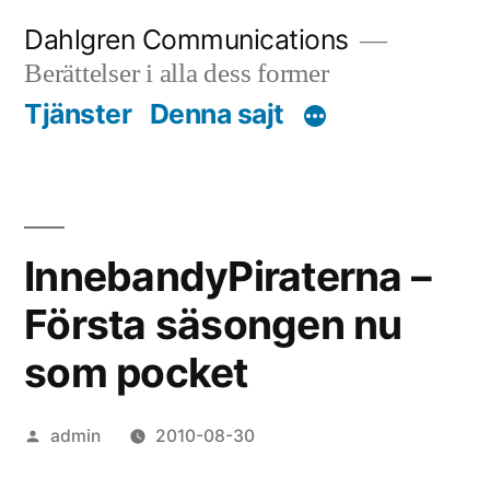
Skip
Dahlgren Communications
to
Berättelser i alla dess former
content
Tjänster
Denna sajt
InnebandyPiraterna –
Första säsongen nu
som pocket
Posted
admin
2010-08-30
by