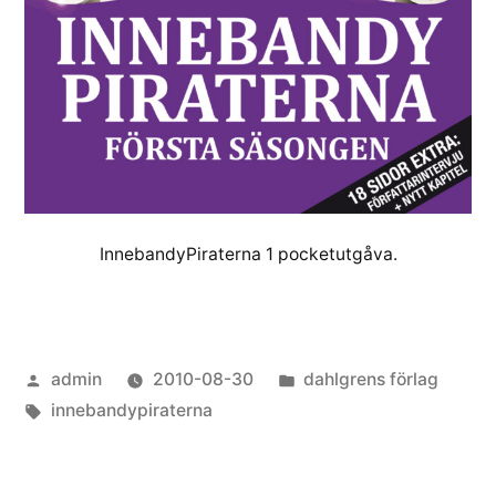
InnebandyPiraterna 1 pocketutgåva.
Posted
Posted
admin
2010-08-30
dahlgrens förlag
by
Tags:
in
innebandypiraterna