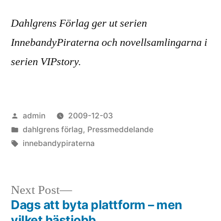
Dahlgrens Förlag ger ut serien
InnebandyPiraterna och novellsamlingarna i
serien VIPstory.
Posted
admin
2009-12-03
by
Posted
dahlgrens förlag
,
Pressmeddelande
in
Tags:
innebandypiraterna
Next
Next Post
post:
Dags att byta plattform – men
Post
vilket hästjobb