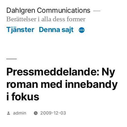
Skip
Dahlgren Communications
to
Berättelser i alla dess former
content
Tjänster
Denna sajt
Pressmeddelande: Ny
roman med innebandy
i fokus
Posted
admin
2009-12-03
by