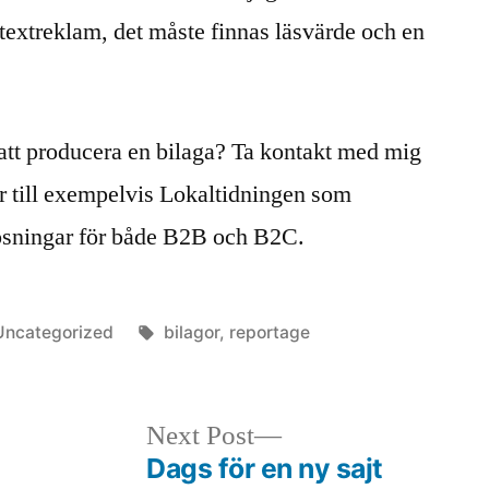
 textreklam, det måste finnas läsvärde och en
v att producera en bilaga? Ta kontakt med mig
r till exempelvis Lokaltidningen som
lösningar för både B2B och B2C.
Posted
Tags:
Uncategorized
bilagor
,
reportage
n
Next
Next Post
post:
Dags för en ny sajt