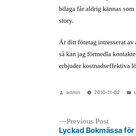
bilaga får aldrig kännas som
story.
Är ditt företag intresserat a
så kan jag förmedla kontakte
erbjuder kostnadseffektiva 
Posted
admin
2010-11-02
by
i
Previous
Previous Post
post:
Lyckad Bokmässa för