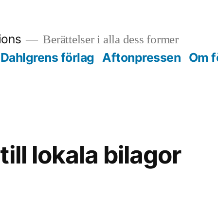
ions
Berättelser i alla dess former
Dahlgrens förlag
Aftonpressen
Om f
ill lokala bilagor