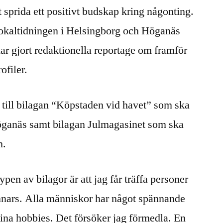
att sprida ett positivt budskap kring någonting.
Lokaltidningen i Helsingborg och Höganäs
har gjort redaktionella reportage om framför
ofiler.
r till bilagan “Köpstaden vid havet” som ska
öganäs samt bilagan Julmagasinet som ska
n.
pen av bilagor är att jag får träffa personer
annars. Alla människor har något spännande
r sina hobbies. Det försöker jag förmedla. En