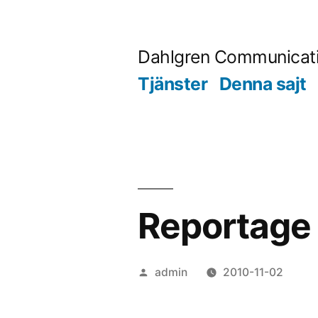
Skip
to
Dahlgren Communicat
content
Tjänster
Denna sajt
Reportage t
Posted
admin
2010-11-02
by