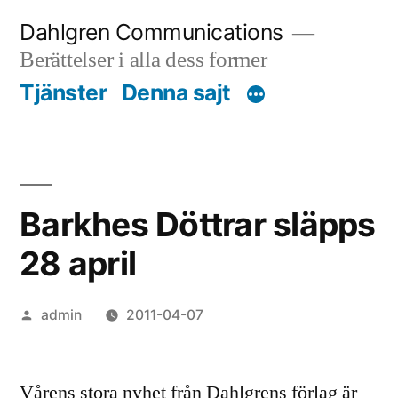
Skip
Dahlgren Communications
to
Berättelser i alla dess former
content
Tjänster
Denna sajt
Barkhes Döttrar släpps
28 april
Posted
admin
2011-04-07
by
Vårens stora nyhet från Dahlgrens förlag är