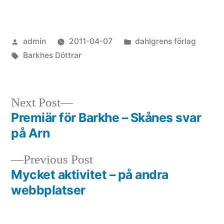
Posted
Posted
admin
2011-04-07
dahlgrens förlag
by
Tags:
in
Barkhes Döttrar
Next
Next Post
post:
Premiär för Barkhe – Skånes svar
Post
på Arn
navigation
Previous
Previous Post
post:
Mycket aktivitet – på andra
webbplatser