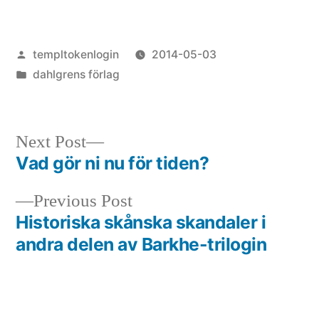
Posted
templtokenlogin
2014-05-03
by
Posted
dahlgrens förlag
in
Next
Next Post
post:
Vad gör ni nu för tiden?
Post
Previous
Previous Post
navigation
post:
Historiska skånska skandaler i
andra delen av Barkhe-trilogin