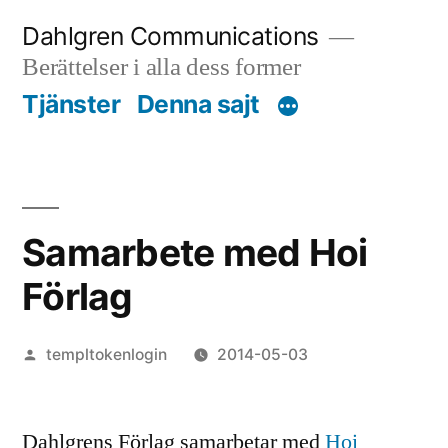
Skip
Dahlgren Communications
to
Berättelser i alla dess former
content
Tjänster
Denna sajt
Samarbete med Hoi
Förlag
Posted
templtokenlogin
2014-05-03
by
Dahlgrens Förlag samarbetar med
Hoi