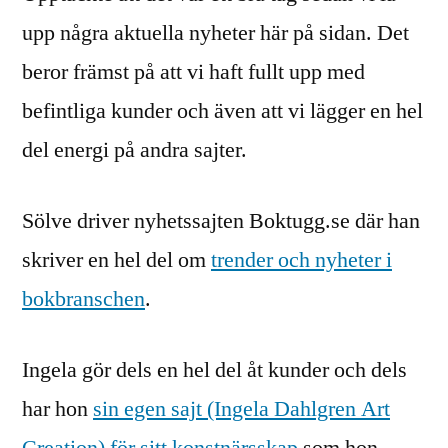
upp några aktuella nyheter här på sidan. Det
beror främst på att vi haft fullt upp med
befintliga kunder och även att vi lägger en hel
del energi på andra sajter.
Sölve driver nyhetssajten Boktugg.se där han
skriver en hel del om
trender och nyheter i
bokbranschen
.
Ingela gör dels en hel del åt kunder och dels
har hon
sin egen sajt (Ingela Dahlgren Art
Creation) för sitt konstnärsskap
som hon