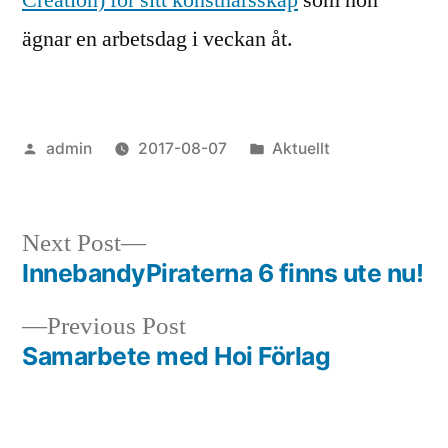
ägnar en arbetsdag i veckan åt.
Posted
Posted
admin
2017-08-07
Aktuellt
by
in
Next
Next Post
post:
InnebandyPiraterna 6 finns ute nu!
Post
Previous
Previous Post
navigation
post:
Samarbete med Hoi Förlag