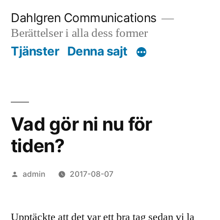
Skip
Dahlgren Communications
to
Berättelser i alla dess former
content
Tjänster
Denna sajt
Vad gör ni nu för
tiden?
Posted
admin
2017-08-07
by
Upptäckte att det var ett bra tag sedan vi la