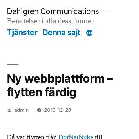
Skip
Dahlgren Communications
to
Berättelser i alla dess former
content
Tjänster
Denna sajt
Ny webbplattform –
flytten färdig
Posted
admin
2010-12-29
by
Då var flytten från
DotNetNuke
till